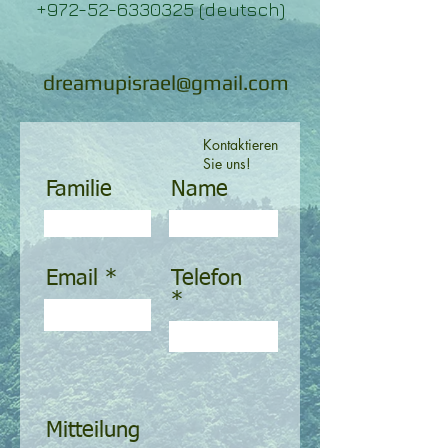
+972-52-6330325 (deutsch)
dreamupisrael@gmail.com
Kontaktieren
Sie uns!
Familie
Name
Email
Telefon
Mitteilung