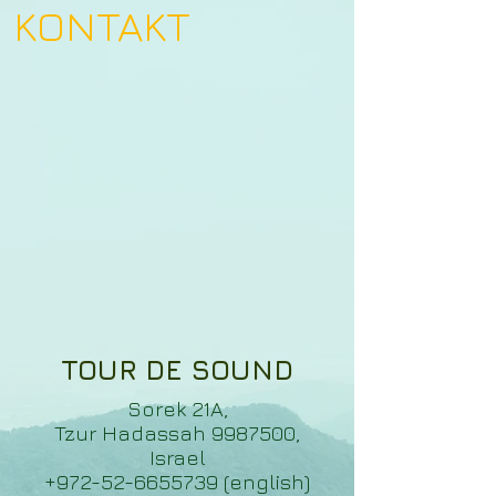
KONTAKT
TOUR DE SOUND
Sorek 21A,
Tzur Hadassah 9987500,
Israel
+972-52-6655739 (english)